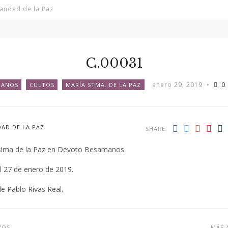
andad de la Paz
C.00031
enero 29, 2019
•
0
MANOS
CULTOS
MARÍA STMA. DE LA PAZ
AD DE LA PAZ
SHARE:
sima de la Paz en Devoto Besamanos.
l 27 de enero de 2019.
de Pablo Rivas Real.
VOS
MÁS 