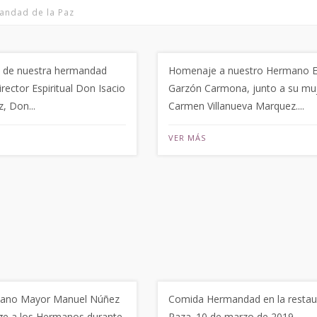
andad de la Paz
n de nuestra hermandad
Homenaje a nuestro Hermano 
irector Espiritual Don Isacio
Garzón Carmona, junto a su mu
, Don...
Carmen Villanueva Marquez....
VER MÁS
ano Mayor Manuel Núñez
Comida Hermandad en la restaur
ge a los Hermanos durante
Raza. 10 de marzo de 2019