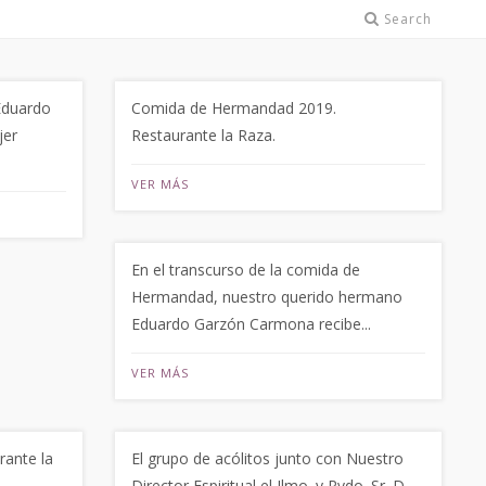
Search
Eduardo
Comida de Hermandad 2019.
jer
Restaurante la Raza.
VER MÁS
En el transcurso de la comida de
Hermandad, nuestro querido hermano
Eduardo Garzón Carmona recibe...
VER MÁS
ante la
El grupo de acólitos junto con Nuestro
Director Espiritual el Ilmo. y Rvdo. Sr. D.