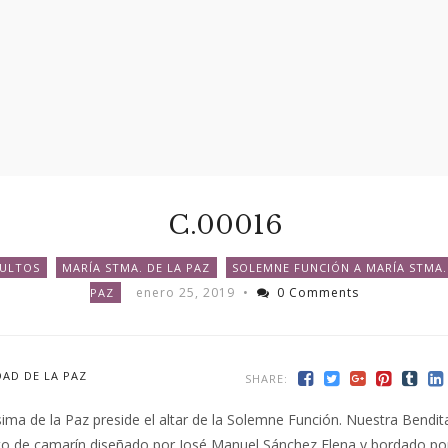
C.00016
ULTOS
MARÍA STMA. DE LA PAZ
SOLEMNE FUNCIÓN A MARÍA STMA.
enero 25, 2019
•
0 Comments
PAZ
AD DE LA PAZ
SHARE:
sima de la Paz preside el altar de la Solemne Función. Nuestra Bendi
to de camarín diseñado por José Manuel Sánchez Elena y bordado por 