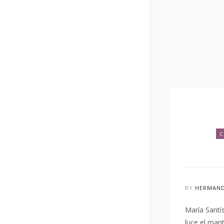
C
BY
HERMAND
María Santí
luce el man